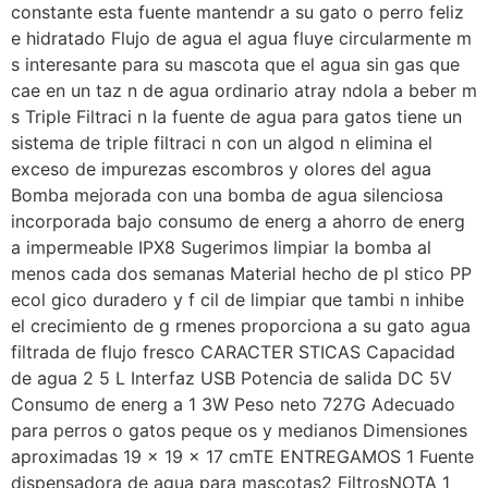
constante esta fuente mantendr a su gato o perro feliz
e hidratado Flujo de agua el agua fluye circularmente m
s interesante para su mascota que el agua sin gas que
cae en un taz n de agua ordinario atray ndola a beber m
s Triple Filtraci n la fuente de agua para gatos tiene un
sistema de triple filtraci n con un algod n elimina el
exceso de impurezas escombros y olores del agua
Bomba mejorada con una bomba de agua silenciosa
incorporada bajo consumo de energ a ahorro de energ
a impermeable IPX8 Sugerimos limpiar la bomba al
menos cada dos semanas Material hecho de pl stico PP
ecol gico duradero y f cil de limpiar que tambi n inhibe
el crecimiento de g rmenes proporciona a su gato agua
filtrada de flujo fresco CARACTER STICAS Capacidad
de agua 2 5 L Interfaz USB Potencia de salida DC 5V
Consumo de energ a 1 3W Peso neto 727G Adecuado
para perros o gatos peque os y medianos Dimensiones
aproximadas 19 x 19 x 17 cmTE ENTREGAMOS 1 Fuente
dispensadora de agua para mascotas2 FiltrosNOTA 1